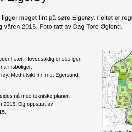
ligger meget fint på søre Eigerøy. Feltet er regu
 våren 2015. Foto tatt av Dag Tore Øglend.
 boenheter. Hovedsaklig eneboliger,
omannsboliger.
gerøy. Med utsikt inn mot Egersund,
beides nå med tekniske planer.
n 2015. Og oppstart av
15.
Illustrasjonspl