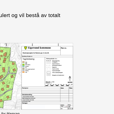
lert og vil bestå av totalt
an for Hamran