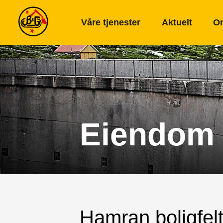
Våre tjenester
Aktuelt
O
Eiendom
Hamran boligfelt