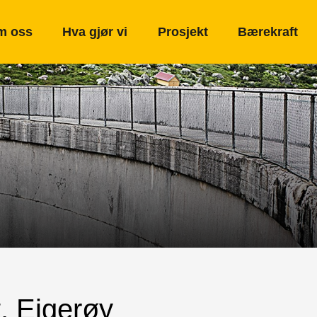
m oss
Hva gjør vi
Prosjekt
Bærekraft
, Eigerøy