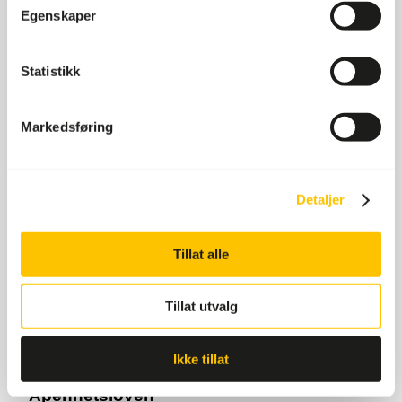
Egenskaper
Statistikk
Markedsføring
Ansvar og etisk forretningsstyring
Korrupsjon
Anti-hvitvasking
Detaljer
Skatt
Personvern
Innkjøp og leverandører
Tillat alle
Tillat utvalg
Ikke tillat
Åpenhetsloven