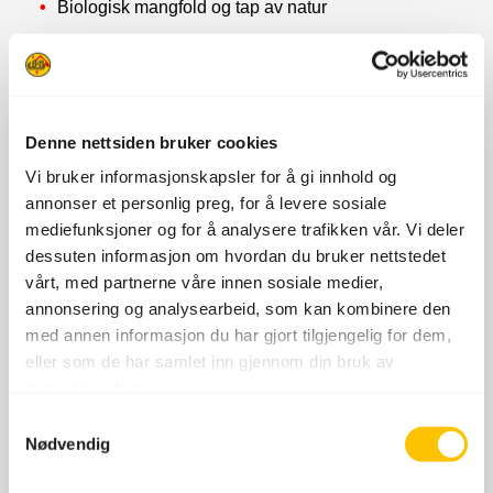
Biologisk mangfold og tap av natur
Denne nettsiden bruker cookies
Vi bruker informasjonskapsler for å gi innhold og
annonser et personlig preg, for å levere sosiale
mediefunksjoner og for å analysere trafikken vår. Vi deler
dessuten informasjon om hvordan du bruker nettstedet
Sosiale forhold
vårt, med partnerne våre innen sosiale medier,
annonsering og analysearbeid, som kan kombinere den
Lokalsamfunn
Rettferdig omstilling
med annen informasjon du har gjort tilgjengelig for dem,
HMS
eller som de har samlet inn gjennom din bruk av
Mangfold, inkludering og likestilling
tjenestene deres.
Arbeidsmiljø og ansattforhold
Opplæring og utdanning
Samtykkevalg
Nødvendig